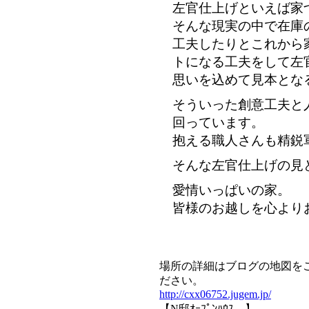
左官仕上げといえば家
そんな現実の中で在庫
工夫したりとこれから
トになる工夫をして左
思いを込めて見本とな
そういった創意工夫と
回っています。
抱える職人さんも精鋭
そんな左官仕上げの見
愛情いっぱいの家。
皆様のお越しを心より
場所の詳細はブログの地図を
ださい。
http://cxx06752.jugem.jp/
【N邸ｵｰﾌﾟﾝﾊｳｽ 】